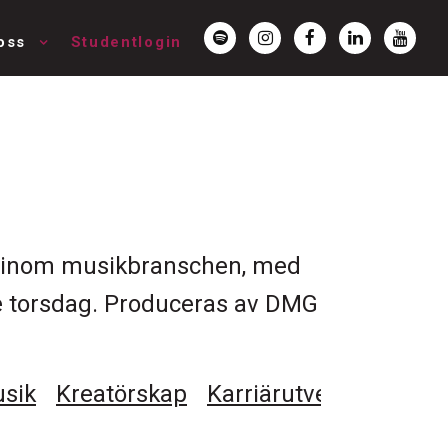
oss
Studentlogin
er inom musikbranschen, med
rje torsdag. Produceras av DMG
sik
Kreatörskap
Karriärutveckling
Kar