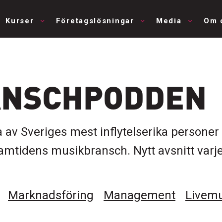
Kurser
Företagslösningar
Media
Om 
ANSCHPODDEN
 av Sveriges mest inflytelserika person
 framtidens musikbransch. Nytt avsnitt va
Marknadsföring
Management
Livemu