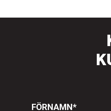
K
FÖRNAMN
*