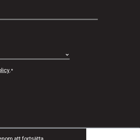
licy
.
*
Häng med oss #dmgeducation
enom att fortsätta