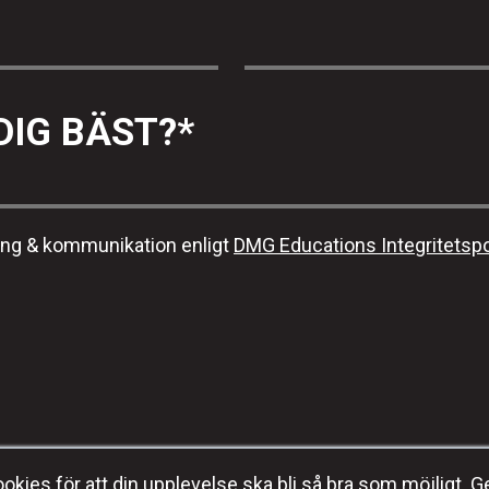
DIG BÄST?
*
ing & kommunikation enligt
DMG Educations Integritetspo
kies för att din upplevelse ska bli så bra som möjligt. G
E-post:
info@dmgeducation.se