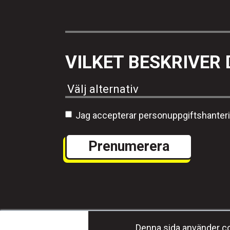
VILKET BESKRIVER 
Jag accepterar personuppgiftshanter
Denna sida använder coo