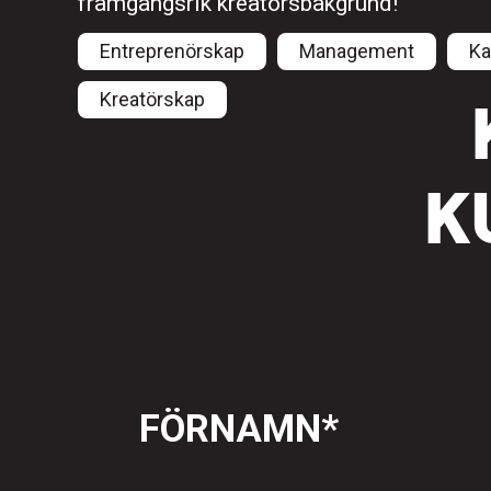
framgångsrik kreatörsbakgrund!
Entreprenörskap
Management
Ka
Kreatörskap
K
FÖRNAMN
*