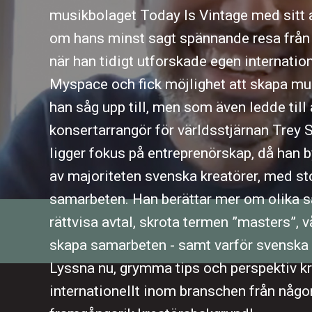
musikbolaget Today Is Vintage med sitt ar
om hans minst sagt spännande resa från
när han tidigt utforskade egen internatio
Myspace och fick möjlighet att skapa mu
han såg upp till, men som även ledde till 
konsertarrangör för världsstjärnan Trey 
ligger fokus på entreprenörskap, då han b
av majoriteten svenska kreatörer, med st
samarbeten. Han berättar mer om olika sät
rättvisa avtal, skrota termen ”masters”,
skapa samarbeten - samt varför svenska 
Lyssna nu, grymma tips och perspektiv kr
internationellt inom branschen från någ