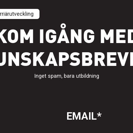
rriärutveckling
KOM IGÅNG ME
UNSKAPSBREV
Inget spam, bara utbildning
EMAIL
*