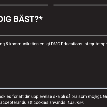
DIG BÄST?
*
ing & kommunikation enligt
DMG Educations Integritetspo
kies för att din upplevelse ska bli så bra som möjligt. G
E-post:
info@dmgeducation.se
accepterar du att cookies används.
Läs mer
.
DMG Education
Tel:
+46 (0) 70-353 92 96