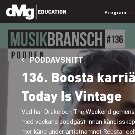
Program
PODDAVSNITT
136. Boosta karri
Today Is Vintage
Vad har Drake och The Weekend gemens
med veckans poddgäst innan kändisskape
mer känd under artistnamnet Rebstar och