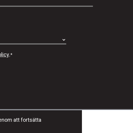
licy
.
*
Häng med oss #dmgeducation
enom att fortsätta