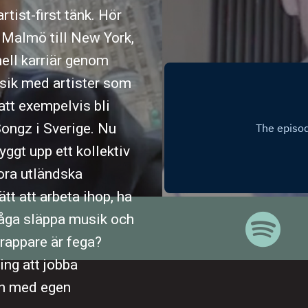
tist-first tänk. Hör
 Malmö till New York,
nell karriär genom
sik med artister som
att exempelvis bli
Songz i Sverige. Nu
yggt upp ett kollektiv
ora utländska
t att arbeta ihop, ha
 våga släppa musik och
rappare är fega?
ing att jobba
on med egen