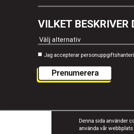
VILKET BESKRIVER 
Jag accepterar personuppgiftshanter
Denna sida använder coo
använda vår webbplats 
Program
Media