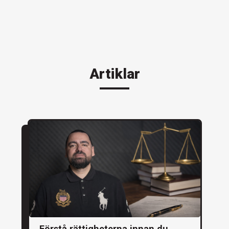
Artiklar
Förstå rättigheterna innan du