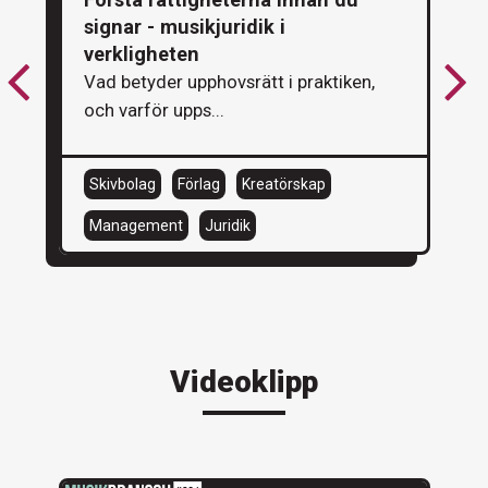
signar - musikjuridik i
verkligheten
Vad betyder upphovsrätt i praktiken,
och varför upps...
Skivbolag
Förlag
Kreatörskap
Management
Juridik
Videoklipp