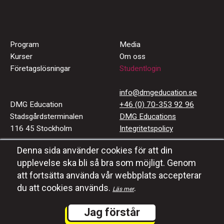
Program
Media
Kurser
Om oss
Företagslösningar
Studentlogin
info@dmgeducation.se
DMG Education
+46 (0) 70-353 92 96
Stadsgårdsterminalen
DMG Educations
116 45 Stockholm
Integritetspolicy
Denna sida använder cookies för att din
Häng med oss
upplevelse ska bli så bra som möjligt. Genom
#dmgeducation
att fortsätta använda vår webbplats accepterar
du att cookies används.
.
Läs mer
Jag förstår
Taylerd Webbyrå