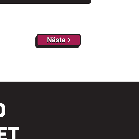
Nästa
Nästa
D
ET