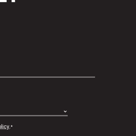
licy
.
*