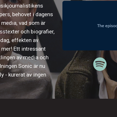
sikjournalistikens
epers, behovet i dagens
 i media, vad som är
sstexter och biografier,
dag, effekten av
mer! Ett intressant
cklingen av media och
dningen Sonic är nu
y - kurerat av ingen