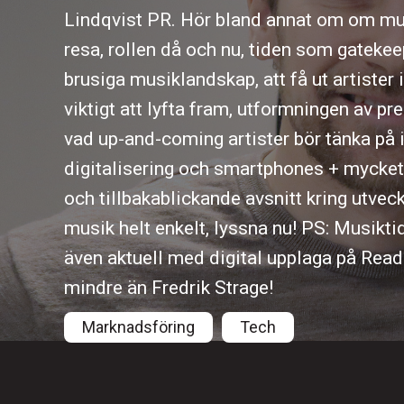
Lindqvist PR. Hör bland annat om om mu
resa, rollen då och nu, tiden som gateke
brusiga musiklandskap, att få ut artister
viktigt att lyfta fram, utformningen av pre
vad up-and-coming artister bör tänka på i
digitalisering och smartphones + mycket 
och tillbakablickande avsnitt kring utve
musik helt enkelt, lyssna nu! PS: Musikti
även aktuell med digital upplaga på Readl
mindre än Fredrik Strage!
Marknadsföring
Tech