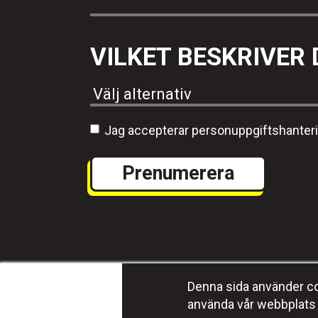
VILKET BESKRIVER 
Jag accepterar personuppgiftshanter
Denna sida använder coo
använda vår webbplats 
Program
Media