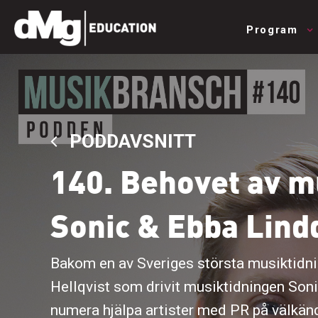
Program
PODDAVSNITT
140. Behovet av mu
Sonic & Ebba Lind
Bakom en av Sveriges största musiktidni
Hellqvist som drivit musiktidningen Sonic 
numera hjälpa artister med PR på välkän