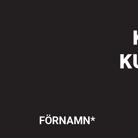
K
FÖRNAMN
*