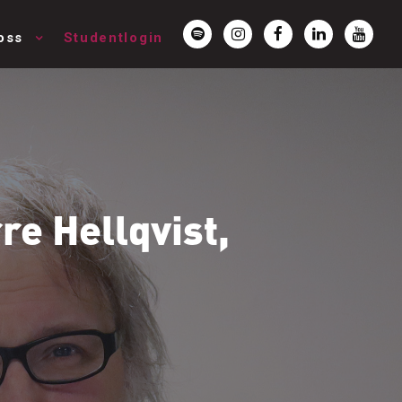
oss
Studentlogin
re Hellqvist,