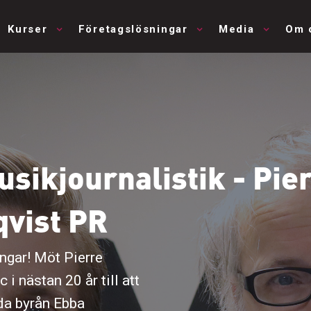
Kurser
Företagslösningar
Media
Om 
sikjournalistik - Pier
qvist PR
ngar! Möt Pierre
i nästan 20 år till att
da byrån Ebba