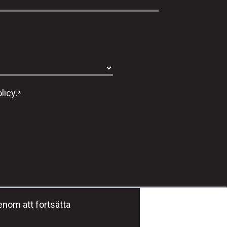
licy
.
*
Häng med oss #dmgeducation
enom att fortsätta