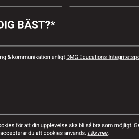
DIG BÄST?
*
ing & kommunikation enligt
DMG Educations Integritetspo
kies för att din upplevelse ska bli så bra som möjligt. G
E-post:
info@dmgeducation.se
accepterar du att cookies används.
Läs mer
.
DMG Education
Tel:
+46 (0) 70-353 92 96