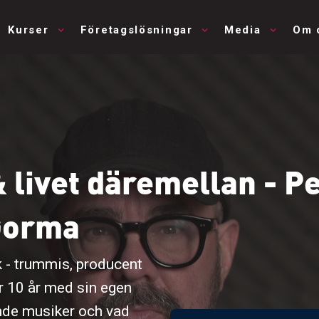
Kurser
Företagslösningar
Media
Om 
& livet däremellan - 
Gorma
k - trummis, producent
er 10 år med sin egen
nde musiker och vad