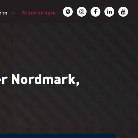
oss
Studentlogin
Per Nordmark,