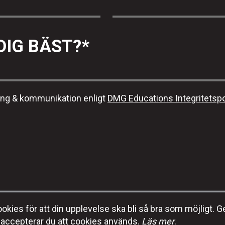
DIG BÄST?
*
ing & kommunikation enligt
DMG Educations Integritetspo
kies för att din upplevelse ska bli så bra som möjligt. G
E-post:
info@dmgeducation.se
accepterar du att cookies används.
Läs mer
.
DMG Education
Tel:
+46 (0) 70-353 92 96