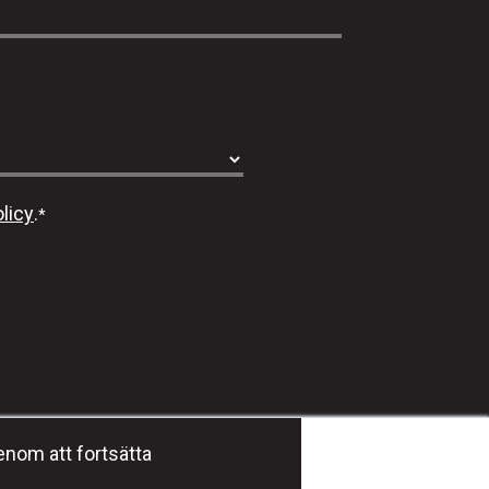
licy
.
*
Häng med oss #dmgeducation
enom att fortsätta