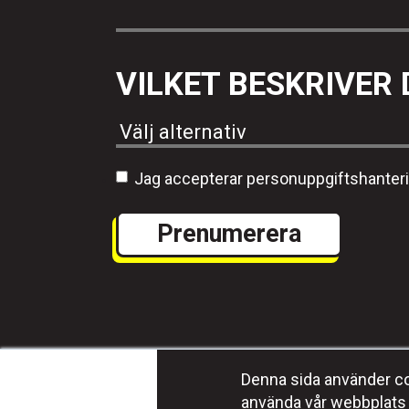
VILKET BESKRIVER 
Jag accepterar personuppgiftshanter
Denna sida använder coo
använda vår webbplats 
Program
Media