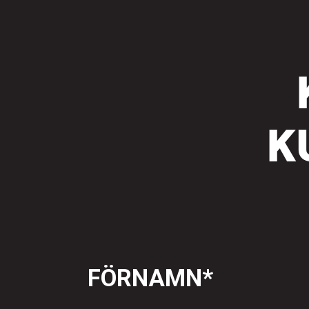
K
FÖRNAMN
*