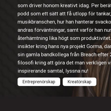
som driver honom kreativt idag. Per berät
podd som ett sätt att få utlopp för tankar,
musikbranschen, hur han hanterar svackor
andras förväntningar, samt varför han nu
återhämtning lika högt som produktivitet
insikter kring hans nya projekt Gorma, d
sin gamla bandkollega från Breach efter 
filosofi kring att göra det man verkligen v
inspirerande samtal, lyssna nu!
Entreprenörskap
Kreatörskap