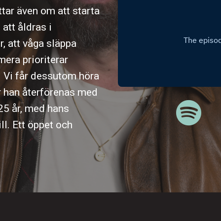
tar även om att starta
 att åldras i
, att våga släppa
mera prioriterar
. Vi får dessutom höra
är han återförenas med
25 år, med hans
ill. Ett öppet och