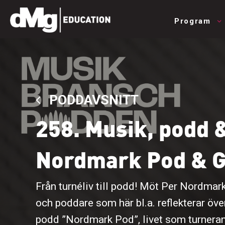
Program
PODDAVSNITT
258. Musik, podd 
Nordmark Pod & 
Från turnéliv till podd! Möt Per Nordmar
och poddare som här bl.a. reflekterar öv
podd ”Nordmark Pod”, livet som turnera