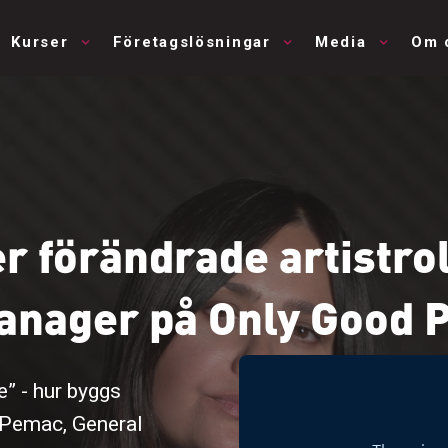
Kurser
Företagslösningar
Media
Om 
r förändrade artistro
anager på Only Good 
e” - hur byggs
a Pemac, General