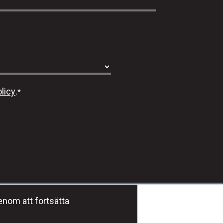
licy
.
*
Häng med oss #dmgeducation
enom att fortsätta