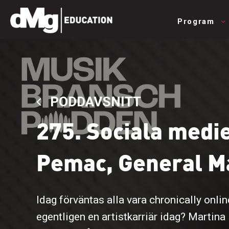
Program
PODDAVSNITT
275. Sociala medie
Pemac, General M
Idag förväntas alla vara chronically onlin
egentligen en artistkarriär idag? Martin