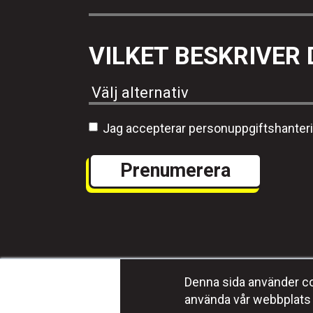
VILKET BESKRIVER 
Jag accepterar personuppgiftshanter
Denna sida använder coo
använda vår webbplats 
Program
Media