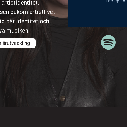
rtistidentitet,
sen bakom artistlivet
d där identitet och
lva musiken.
riärutveckling