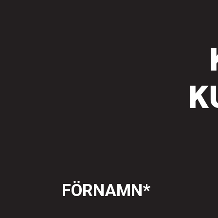
K
FÖRNAMN
*