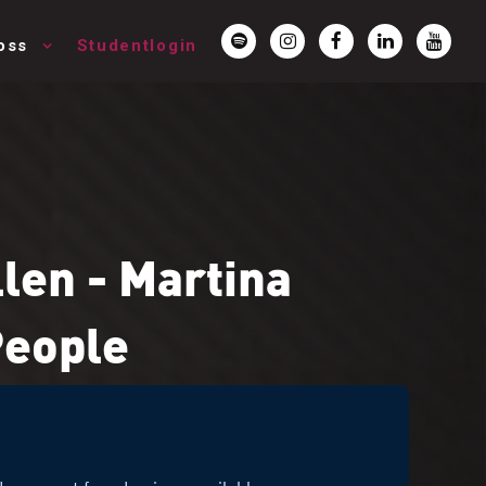
oss
Studentlogin
llen - Martina
People