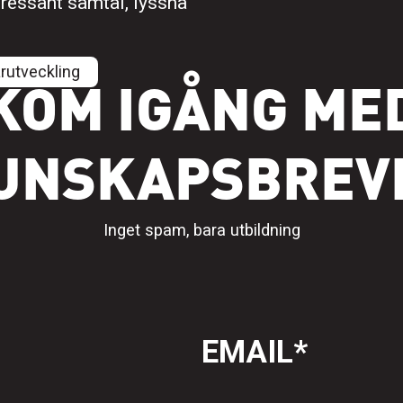
ntressant samtal, lyssna
ärutveckling
KOM IGÅNG ME
UNSKAPSBREV
Inget spam, bara utbildning
EMAIL
*