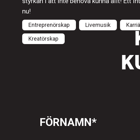
styrkan i att inte behöva kunna allt! Ett i
nu!
Entreprenörskap
Livemusik
Karri
Kreatörskap
K
FÖRNAMN
*