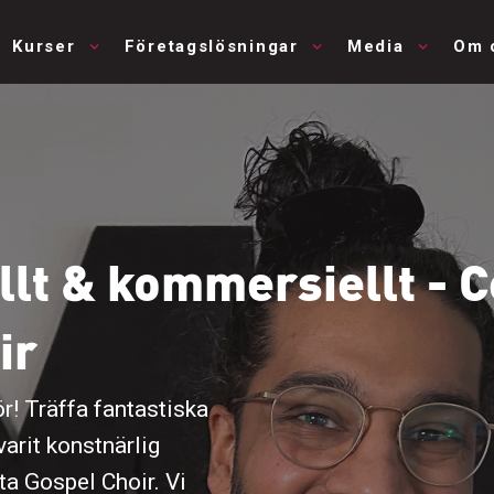
Kurser
Företagslösningar
Media
Om 
ellt & kommersiellt -
ir
r! Träffa fantastiska
arit konstnärlig
ta Gospel Choir. Vi