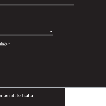
licy
.
*
Häng med oss #dmgeducation
enom att fortsätta