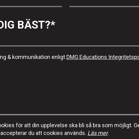
DIG BÄST?
*
ing & kommunikation enligt
DMG Educations Integritetspo
kies för att din upplevelse ska bli så bra som möjligt. G
E-post:
info@dmgeducation.se
accepterar du att cookies används.
Läs mer
.
DMG Education
Tel:
+46 (0) 70-353 92 96