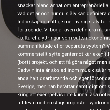
snackar bland annat om entreprenöriella 
vad det är och hur du själv kan definiera
ledarskap och att ge mer av sig själv för
förtroende. Vi börjar även definiera musi
”kulturella yttringar som sätts i ekonomi
sammanflätade eller separata system? V
kommersiellt syfte gentemot kärleken till
(bort) projekt, och att få göra något man ä
Cedwin inte är skolad inom musik så är h
enda heltidsarbetande och egenförsörjda
Sverige, men han berättar samtidigt om s
kring att exempelvis inte kunna läsa noter
att leva med en slags imposter syndrome, 