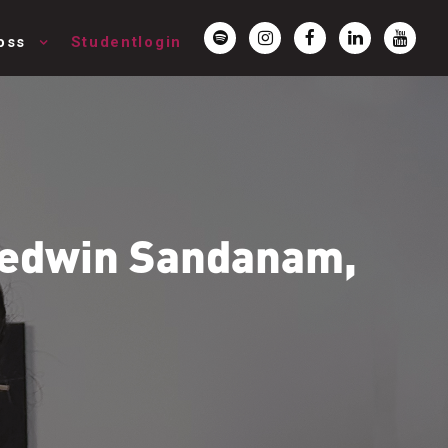
oss
Studentlogin
 Cedwin Sandanam,