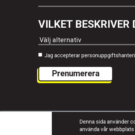
VILKET BESKRIVER 
Jag accepterar personuppgiftshanter
Denna sida använder coo
använda vår webbplats 
Program
Media