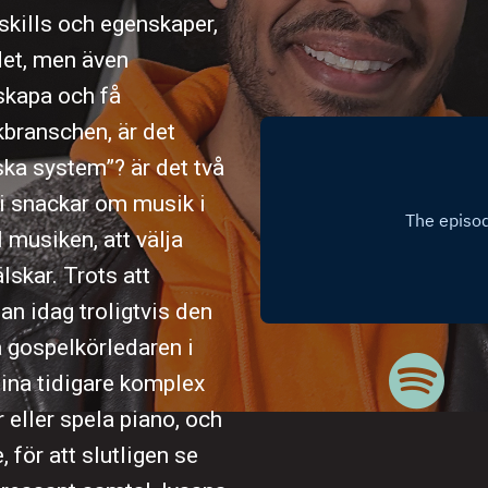
skills och egenskaper,
 det, men även
 skapa och få
kbranschen, är det
ska system”? är det två
i snackar om musik i
 musiken, att välja
lskar. Trots att
an idag troligtvis den
 gospelkörledaren i
ina tidigare komplex
 eller spela piano, och
för att slutligen se