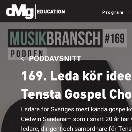
Program
PODDAVSNITT
169. Leda kör ide
Tensta Gospel Cho
Ledare för Sveriges mest kända gospelkö
Cedwin Sandanam som i snart 20 år har v
ledare, dirigent och samordnare för Tens