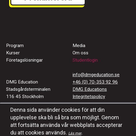
Program
Media
Kurser
Om oss
Företagslösningar
Studentlogin
info@dmgeducation.se
DMG Education
+46 (0) 70-353 92 96
Stadsgårdsterminalen
DMG Educations
116 45 Stockholm
Integritetspolicy
Denna sida använder cookies för att din
Häng med oss
upplevelse ska bli så bra som möjligt. Genom
#dmgeducation
att fortsätta använda vår webbplats accepterar
du att cookies används.
.
Läs mer