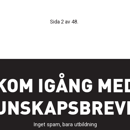
Sida 2 av 48.
KOM IGÅNG ME
UNSKAPSBREV
Inget spam, bara utbildning