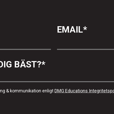
EMAIL
*
DIG BÄST?
*
ing & kommunikation enligt
DMG Educations Integritetspo