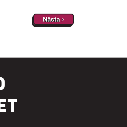
Nästa
Nästa
D
ET