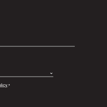
licy
.
*