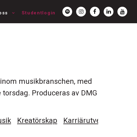
oss
Studentlogin
er inom musikbranschen, med
rje torsdag. Produceras av DMG
sik
Kreatörskap
Karriärutveckling
Kar