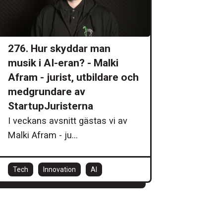
276. Hur skyddar man
musik i AI-eran? - Malki
Afram - jurist, utbildare och
medgrundare av
StartupJuristerna
I veckans avsnitt gästas vi av
Malki Afram - ju...
Tech
Innovation
AI