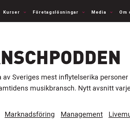
Kurser
Företagslösningar
Media
Om 
ANSCHPODDEN
 av Sveriges mest inflytelserika person
 framtidens musikbransch. Nytt avsnitt va
Marknadsföring
Management
Livemu