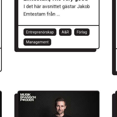
I det här avsnittet gästar Jakob
Emtestam från ...
Entreprenörskap
A&R
Förlag
Management