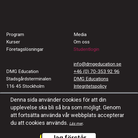
Program
Media
Kurser
Om oss
Företagslösningar
Studentlogin
info@dmgeducation.se
DMG Education
+46 (0) 70-353 92 96
Stadsgårdsterminalen
DMG Educations
116 45 Stockholm
Integritetspolicy
Denna sida använder cookies för att din
Häng med oss
upplevelse ska bli så bra som möjligt. Genom
#dmgeducation
att fortsätta använda vår webbplats accepterar
du att cookies används.
.
Läs mer
Jag förstår