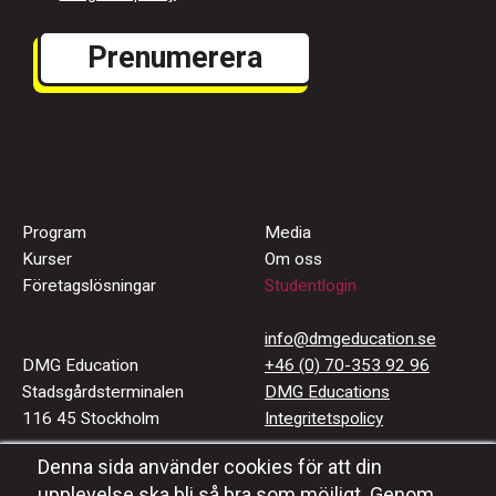
Program
Media
Kurser
Om oss
Företagslösningar
Studentlogin
info@dmgeducation.se
DMG Education
+46 (0) 70-353 92 96
Stadsgårdsterminalen
DMG Educations
116 45 Stockholm
Integritetspolicy
Denna sida använder cookies för att din
Häng med oss
upplevelse ska bli så bra som möjligt. Genom